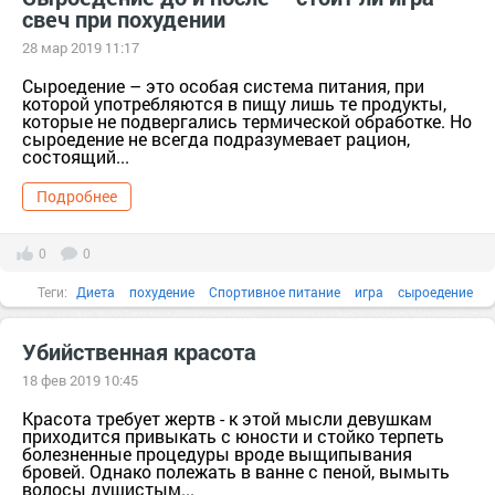
свеч при похудении
28 мар 2019 11:17
Сыроедение – это особая система питания, при
которой употребляются в пищу лишь те продукты,
которые не подвергались термической обработке. Но
сыроедение не всегда подразумевает рацион,
состоящий...
Подробнее
0
0
Теги:
Диета
похудение
Спортивное питание
игра
сыроедение
Алкоголь
аллергия
Убийственная красота
18 фев 2019 10:45
Красота требует жертв - к этой мысли девушкам
приходится привыкать с юности и стойко терпеть
болезненные процедуры вроде выщипывания
бровей. Однако полежать в ванне с пеной, вымыть
волосы душистым...