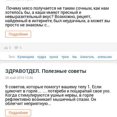
Почему мясо получается не таким сочным, как нам
хотелось бы, а каши имеют пресный и
невыразительный вкус? Возможно, рецепт,
найденный в интернете, был неудачным, а может вы
просто не знакомы с...
Подробнее
0
0
Теги:
Кулинария
пудра
кухня
трюк
tea
Алкоголь
апельсин
ЗДРАВОТДЕЛ. Полезные советы
26 май 2019 12:45
9 советов, которые помогут вашему телу 1. Если
щекочет в горле… … потереби и поцарапай свое ухо.
Когда стимулируются ушные нервы, в горле
рефлективно возникает мышечный спазм. Он
облегчит неприятную...
Подробнее