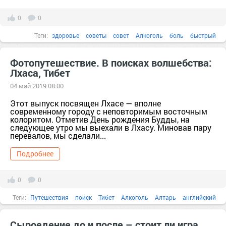
0
0
Теги:
здоровье
советы
совет
Алкоголь
боль
быстрый
введение
Фотопутешествие. В поисках волшебства:
Лхаса, Тибет
04 май 2019 08:00
Этот выпуск посвящен Лхасе — вполне
современному городу с неповторимым восточным
колоритом. Отметив День рождения Будды, на
следующее утро мы выехали в Лхасу. Миновав пару
перевалов, мы сделали...
Подробнее
0
0
Теги:
Путешествия
поиск
Тибет
Алкоголь
Алтарь
английский
Сыроедение до и после – стоит ли игра