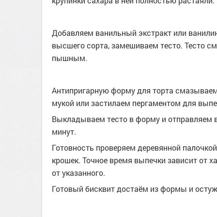
крупинки сахара в ней полностью растаяли.
Добавляем ванильный экстракт или ванилин
высшего сорта, замешиваем тесто. Тесто см
пышным.
Антипригарную форму для торта смазывае
мукой или застилаем пергаментом для выпе
Выкладываем тесто в форму и отправляем в
минут.
Готовность проверяем деревянной палочкой
крошек. Точное время выпечки зависит от х
от указанного.
Готовый бисквит достаём из формы и остуж