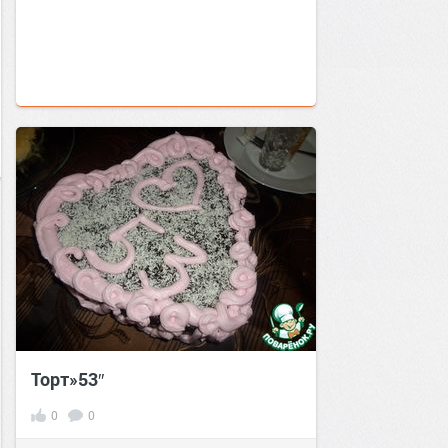
Торт»53″
0
0