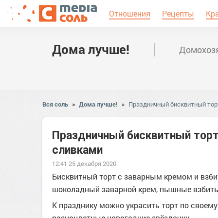
Отношения
Рецепты
Кр
Дома лучше!
Домохозя
Вся соль
»
Дома лучше!
»
Праздничный бисквитный тор
Праздничный бисквитный торт
сливками
12:41 25 декабря 2020
Бисквитный торт с заварным кремом и взби
шоколадный заварной крем, пышные взбиты
К празднику можно украсить торт по своем
разноцветные новогодние звёздочки.