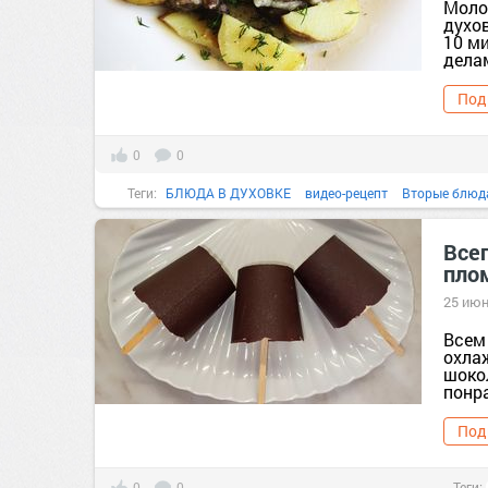
Моло
духов
10 м
делам
Под
0
0
Теги:
БЛЮДА В ДУХОВКЕ
видео-рецепт
Вторые блюд
Все
пло
25 июн
Всем 
охла
шокол
понр
Под
0
0
Теги: