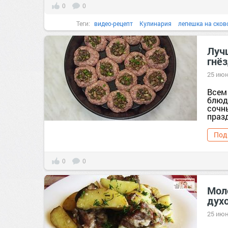
0
0
Теги:
видео-рецепт
Кулинария
лепешка на сков
Луч
гнёз
25 июн
Всем
блюд
сочны
празд
Под
0
0
Мол
дух
25 июн