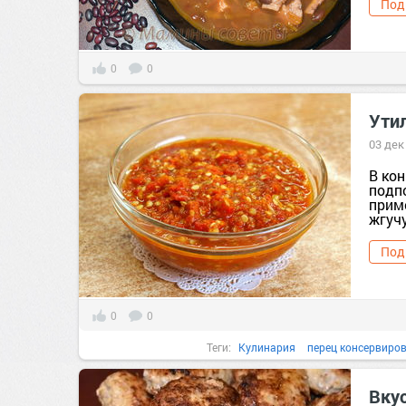
Под
0
0
Утил
03 дек
В ко
подп
прим
жгучу
Под
0
0
Теги:
Кулинария
перец консервиро
что приг
Вкус