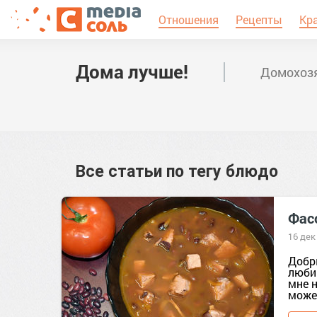
Отношения
Рецепты
Кр
Дома лучше!
Домохозя
Все статьи по тегу
блюдо
Фасо
16 дек
Добр
люби
мне н
может