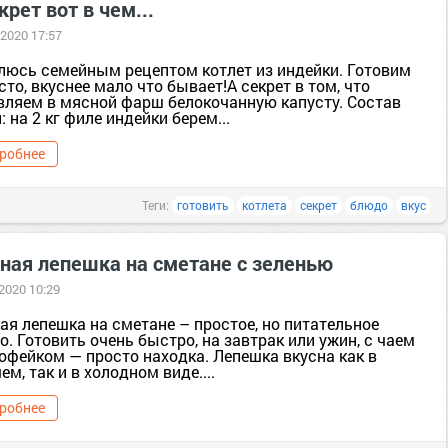
крет вот в чем...
 2020 17:57
люсь семейным рецептом котлет из индейки. Готовим
сто, вкуснее мало что бывает!А секрет в том, что
вляем в мясной фарш белокочанную капусту. Состав
: на 2 кг филе индейки берем...
робнее
Теги:
готовить
котлета
секрет
блюдо
вкус
ная лепешка на сметане с зеленью
 2020 10:29
ая лепешка на сметане – простое, но питательное
. Готовить очень быстро, на завтрак или ужин, с чаем
офейком — просто находка. Лепешка вкусна как в
ем, так и в холодном виде....
робнее