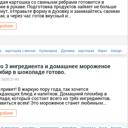
дая картошка со свиными ребрами готовится в
ке в рукаве. Подготовка продуктов займет не больше
инут, отправьте форму в духовку и занимайтесь своими
и, а через час готов вкусный и...
робнее
а
картошка с мясом
Кулинария
Духовка
картошка
берет
блюдо
видео
го 3 ингредиента и домашнее мороженое
мбир в шоколаде готово.
 2020 21:43
привет! В жаркую пору года, так хочется
ждающих блюд и напитков. Домашний пломбир в
аде, который состоит всего из трёх ингредиентов,
авиться всем! Это мороженое станет любимым...
робнее
Кулинария
рецепты
мороженое
пломбир
Шоколад
баня
блюдо