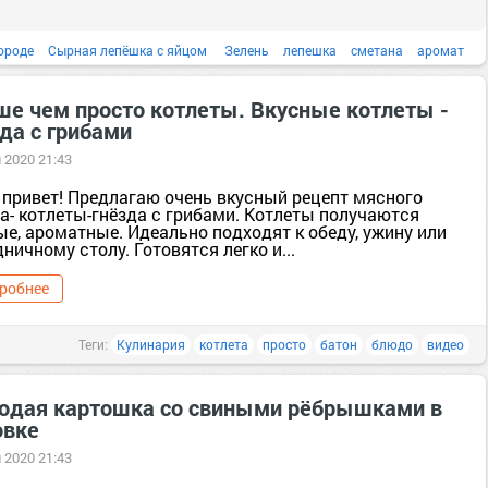
ороде
Сырная лепёшка с яйцом
Зелень
лепешка
сметана
аромат
блюдо
ше чем просто котлеты. Вкусные котлеты -
да с грибами
 2020 21:43
 привет! Предлагаю очень вкусный рецепт мясного
а- котлеты-гнёзда с грибами. Котлеты получаются
е, ароматные. Идеально подходят к обеду, ужину или
ничному столу. Готовятся легко и...
робнее
Теги:
Кулинария
котлета
просто
батон
блюдо
видео
одая картошка со свиными рёбрышками в
овке
 2020 21:43