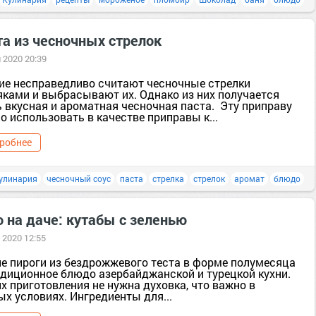
та из чесночных стрелок
 2020 20:39
ие несправедливо считают чесночные стрелки
яками и выбрасывают их. Однако из них получается
ь вкусная и ароматная чесночная паста. Эту приправу
 использовать в качестве приправы к...
робнее
улинария
чесночный соус
паста
стрелка
стрелок
аромат
блюдо
 на даче: кутабы с зеленью
 2020 12:55
ие пироги из бездрожжевого теста в форме полумесяца
адиционное блюдо азербайджанской и турецкой кухни.
х приготовления не нужна духовка, что важно в
х условиях. Ингредиенты для...