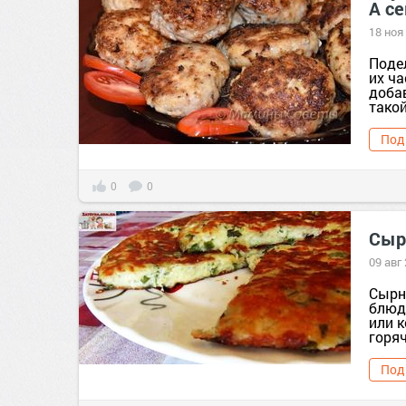
А се
18 ноя
Поде
их ча
доба
такой
Под
0
0
Сыр
09 авг
Сырн
блюдо
или к
горяч
Под