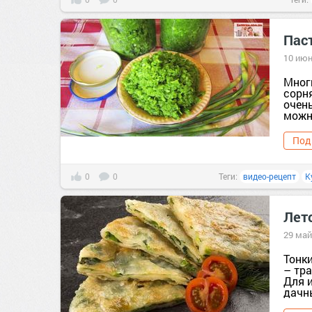
Пас
10 июн
Мног
сорн
очен
можно
Под
0
0
Теги:
видео-рецепт
К
Лето
29 май
Тонк
– тр
Для и
дачны