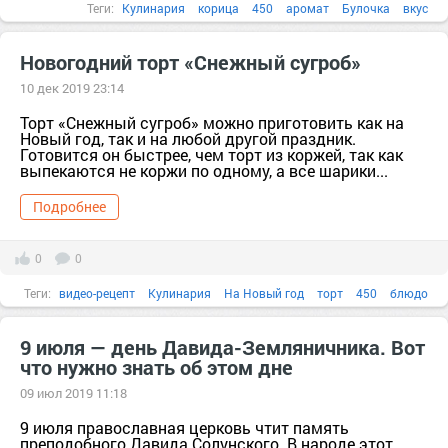
Теги:
Кулинария
корица
450
аромат
Булочка
вкус
Новогодний торт «Снежный сугроб»
10 дек 2019 23:14
Торт «Снежный сугроб» можно приготовить как на
Новый год, так и на любой другой праздник.
Готовится он быстрее, чем торт из коржей, так как
выпекаются не коржи по одному, а все шарики...
Подробнее
0
0
Теги:
видео-рецепт
Кулинария
На Новый год
торт
450
блюдо
бумага
быстрый
9 июля — день Давида-Земляничника. Вот
что нужно знать об этом дне
09 июл 2019 11:18
9 июля православная церковь чтит память
преподобного Давида Солунского. В народе этот