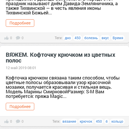
праздник называют днём Давида-Земляничника, а
также Тихвинской — в честь явления иконы
Тихвинской Божьей...
Подробнее
0
0
Теги:
дно
450
болезнь
вкус
Время
ВЯЖЕМ. Кофточку крючком из цветных
полос
12 май 2019 08:01
Кофточка крючком связана таким способом, чтобы
цветные полосы образовывали узор красочной
мозаики, получается красивая и стильная вещь.
Модель Марины СмирновойРазмер: S-M Вам
потребуется: пряжа Magic...
Подробнее
0
0
Теги:
вязание
крючок
450
б
кольцо