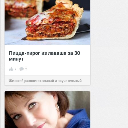
Пицца-пирог из лаваша за 30
минут
7
2
Женский развлекательный и поучительный
сайт.
23:57
13 авг 2023