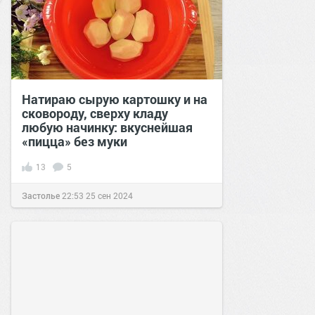
Натираю сырую картошку и на
сковороду, сверху кладу
любую начинку: вкуснейшая
«пицца» без муки
13
5
Застолье
22:53
25 сен 2024